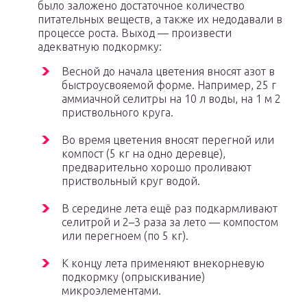
было заложено достаточное количество
питательных веществ, а также их недодавали в
процессе роста. Выход — произвести
адекватную подкормку:
Весной до начала цветения вносят азот в
быстроусвояемой форме. Например, 25 г
аммиачной селитры на 10 л воды, на 1 м 2
приствольного круга.
Во время цветения вносят перегной или
компост (5 кг на одно деревце),
предварительно хорошо проливают
приствольный круг водой.
В середине лета ещё раз подкармливают
селитрой и 2–3 раза за лето — компостом
или перегноем (по 5 кг).
К концу лета применяют внекорневую
подкормку (опрыскивание)
микроэлементами.