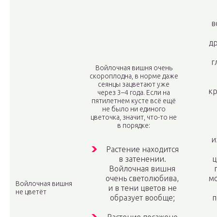
в
др
г
Войлочная вишня очень
скороплодна, в норме даже
сеянцы зацветают уже
кр
через 3–4 года. Если на
пятилетнем кусте всё ещё
не было ни единого
цветочка, значит, что-то не
в порядке:
и
Растение находится
в затенении.
ц
Войлочная вишня
очень светолюбива,
мо
Войлочная вишня
и в тени цветов не
не цветёт
образует вообще;
п