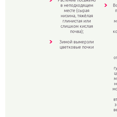
Растение посажено
в неподходящем
В
месте (сырая
низина, тяжёлая
глинистая или
м
слишком кислая
почва);
к
Зимой вымерзли
цветковые почки
о
г
ц
м
н
мо
в
з
в