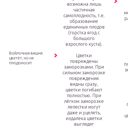
возможна лишь
частичная
м
самоплодность, т.е.
р
образование
единичных плодов
(горстка ягод с
большого
взрослого куста).
Войлочная вишня
Цветки
цветёт, но не
повреждены
плодоносит
п
заморозками. При
з
сильном заморозке
повреждения
видны сразу,
цветки погибают
полностью. При
лёгком заморозке
лепестки могут
даже и уцелеть,
ц
издалека цветки
выглядят