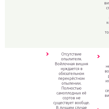
ви
с
к
то
Отсутствие
опылителя.
Войлочная вишня
н
нуждается в
в
обязательном
перекрёстном
и
опылении.
Полностью
с
самоплодных её
в
сортов не
существует вообще.
В лучшем случае