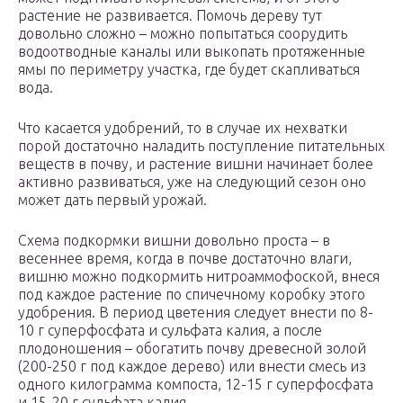
растение не развивается. Помочь дереву тут
довольно сложно – можно попытаться соорудить
водоотводные каналы или выкопать протяженные
ямы по периметру участка, где будет скапливаться
вода.
Что касается удобрений, то в случае их нехватки
порой достаточно наладить поступление питательных
веществ в почву, и растение вишни начинает более
активно развиваться, уже на следующий сезон оно
может дать первый урожай.
Схема подкормки вишни довольно проста – в
весеннее время, когда в почве достаточно влаги,
вишню можно подкормить нитроаммофоской, внеся
под каждое растение по спичечному коробку этого
удобрения. В период цветения следует внести по 8-
10 г суперфосфата и сульфата калия, а после
плодоношения – обогатить почву древесной золой
(200-250 г под каждое дерево) или внести смесь из
одного килограмма компоста, 12-15 г суперфосфата
и 15-20 г сульфата калия.