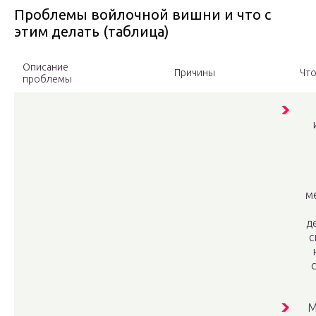
Проблемы войлочной вишни и что с
этим делать (таблица)
Описание
Причины
Что
проблемы
м
д
с
М