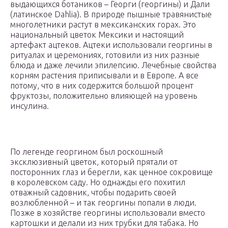
выдающихся ботаников – Георги (георгины) и Дали
(латинское Dahlia). В природе пышные травянистые
многолетники растут в мексиканских горах. Это
национальный цветок Мексики и настоящий
артефакт ацтеков. Ацтеки использовали георгины в
ритуалах и церемониях, готовили из них разные
блюда и даже лечили эпилепсию. Лечебные свойства
корням растения приписывали и в Европе. А все
потому, что в них содержится большой процент
фруктозы, положительно влияющей на уровень
инсулина.
По легенде георгином был роскошный
эксклюзивный цветок, который прятали от
посторонних глаз и берегли, как ценное сокровище
в королевском саду. Но однажды его похитил
отважный садовник, чтобы подарить своей
возлюбленной – и так георгины попали в люди.
Позже в хозяйстве георгины использовали вместо
картошки и делали из них трубки для табака. Но