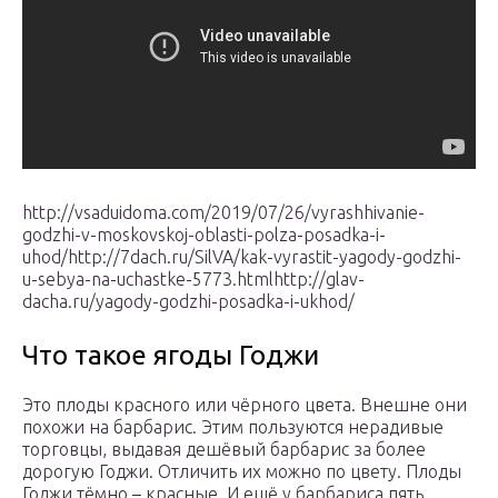
http://vsaduidoma.com/2019/07/26/vyrashhivanie-
godzhi-v-moskovskoj-oblasti-polza-posadka-i-
uhod/http://7dach.ru/SilVA/kak-vyrastit-yagody-godzhi-
u-sebya-na-uchastke-5773.htmlhttp://glav-
dacha.ru/yagody-godzhi-posadka-i-ukhod/
Что такое ягоды Годжи
Это плоды красного или чёрного цвета. Внешне они
похожи на барбарис. Этим пользуются нерадивые
торговцы, выдавая дешёвый барбарис за более
дорогую Годжи. Отличить их можно по цвету. Плоды
Годжи тёмно – красные. И ещё у барбариса пять