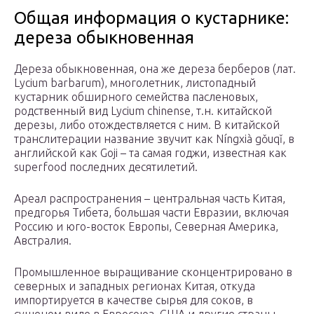
Общая информация о кустарнике:
дереза обыкновенная
Дереза обыкновенная, она же дереза берберов (лат.
Lycium barbarum), многолетник, листопадный
кустарник обширного семейства пасленовых,
родственный вид Lycium chinense, т.н. китайской
дерезы, либо отождествляется с ним. В китайской
транслитерации название звучит как Níngxià gǒuqǐ, в
английской как Goji – та самая годжи, известная как
superfood последних десятилетий.
Ареал распространения – центральная часть Китая,
предгорья Тибета, большая части Евразии, включая
Россию и юго-восток Европы, Северная Америка,
Австралия.
Промышленное выращивание сконцентрировано в
северных и западных регионах Китая, откуда
импортируется в качестве сырья для соков, в