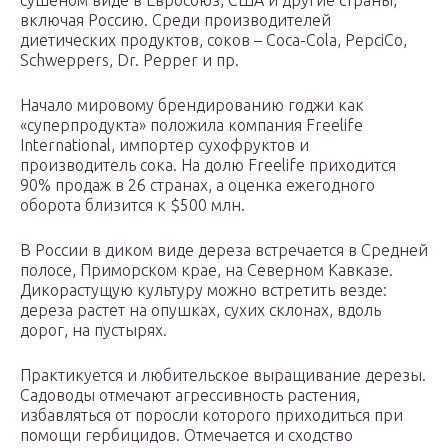
сушеном виде в Евросоюз, США и другие страны,
включая Россию. Среди производителей
диетических продуктов, соков – Coca-Cola, PepciCo,
Schweppers, Dr. Pepper и пр.
Начало мировому брендированию годжи как
«суперпродукта» положила компания Freelife
International, импортер сухофруктов и
производитель сока. На долю Freelife приходится
90% продаж в 26 странах, а оценка ежегодного
оборота близится к $500 млн.
В России в диком виде дереза встречается в Средней
полосе, Приморском крае, на Северном Кавказе.
Дикорастущую культуру можно встретить везде:
дереза растет на опушках, сухих склонах, вдоль
дорог, на пустырях.
Практикуется и любительское выращивание дерезы.
Садоводы отмечают агрессивность растения,
избавляться от поросли которого приходиться при
помощи гербицидов. Отмечается и сходство