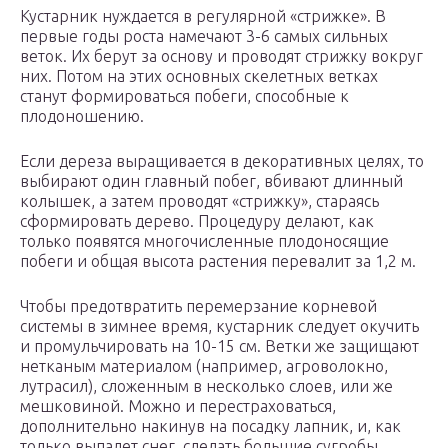
Кустарник нуждается в регулярной «стрижке». В
первые годы роста намечают 3-6 самых сильных
веток. Их берут за основу и проводят стрижку вокруг
них. Потом на этих основных скелетных ветках
станут формироваться побеги, способные к
плодоношению.
Если дереза выращивается в декоративных целях, то
выбирают один главный побег, вбивают длинный
колышек, а затем проводят «стрижку», стараясь
сформировать дерево. Процедуру делают, как
только появятся многочисленные плодоносящие
побеги и общая высота растения перевалит за 1,2 м.
Чтобы предотвратить перемерзание корневой
системы в зимнее время, кустарник следует окучить
и промульчировать на 10-15 см. Ветки же защищают
нетканым материалом (например, агроволокно,
лутрасил), сложенным в несколько слоев, или же
мешковиной. Можно и перестраховаться,
дополнительно накинув на посадку лапник, и, как
только выпадет снег, сделать большие сугробы.