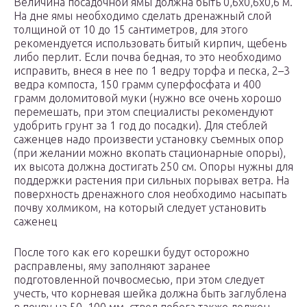
Величина посадочной ямы должна быть 0,6х0,6х0,6 м.
На дне ямы необходимо сделать дренажный слой
толщиной от 10 до 15 сантиметров, для этого
рекомендуется использовать битый кирпич, щебень
либо перлит. Если почва бедная, то это необходимо
исправить, внеся в нее по 1 ведру торфа и песка, 2–3
ведра компоста, 150 грамм суперфосфата и 400
грамм доломитовой муки (нужно все очень хорошо
перемешать, при этом специалисты рекомендуют
удобрить грунт за 1 год до посадки). Для стеблей
саженцев надо произвести установку съемных опор
(при желании можно вкопать стационарные опоры),
их высота должна достигать 250 см. Опоры нужны для
поддержки растения при сильных порывах ветра. На
поверхность дренажного слоя необходимо насыпать
почву холмиком, на который следует установить
саженец
После того как его корешки будут осторожно
расправлены, яму заполняют заранее
подготовленной почвосмесью, при этом следует
учесть, что корневая шейка должна быть заглублена