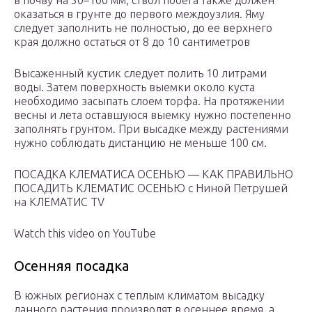
в почву на 50–100 мм, ствол побега также должен
оказаться в грунте до первого междоузлия. Яму
следует заполнить не полностью, до ее верхнего
края должно остаться от 8 до 10 сантиметров
Высаженный кустик следует полить 10 литрами
воды. Затем поверхность выемки около куста
необходимо засыпать слоем торфа. На протяжении
весны и лета оставшуюся выемку нужно постепенно
заполнять грунтом. При высадке между растениями
нужно соблюдать дистанцию не меньше 100 см.
ПОСАДКА КЛЕМАТИСА ОСЕНЬЮ — КАК ПРАВИЛЬНО
ПОСАДИТЬ КЛЕМАТИС ОСЕНЬЮ с Ниной Петрушей
на КЛЕМАТИС ТV
Watch this video on YouTube
Осенняя посадка
В южных регионах с теплым климатом высадку
данного растения производят в осеннее время, а