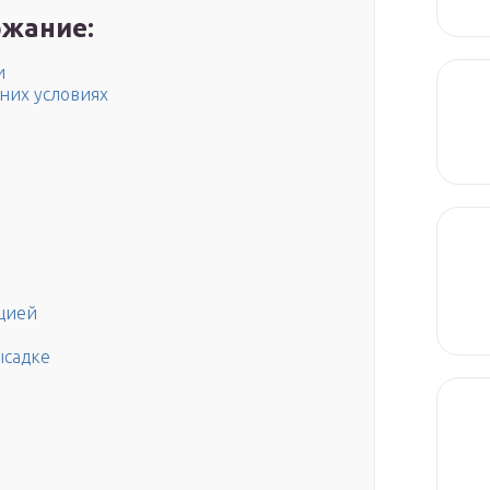
жание:
и
них условиях
ацией
ысадке
)