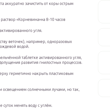
ста аккуратно зачистить от коры острым
 раствор «Корневина»на 8-10 часов
активированного угля.
ству веточек), например, одноразовых
дождевой водой.
мельчённой таблетке активированного угля,
едопущения развития гнилостных процессов.
сверху герметично накрыть пластиковым
им освещением солнечными лучами, но так,
е суток менять воду с углём.