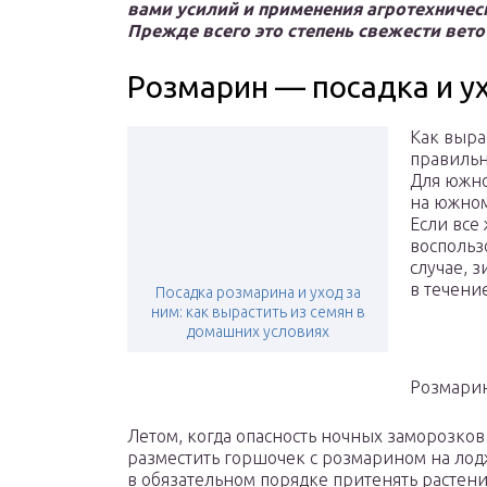
вами усилий и применения агротехническ
Прежде всего это степень свежести вето
Розмарин — посадка и у
Как выра
правильн
Для южно
на южном
Если все 
воспольз
случае, 
в течени
Посадка розмарина и уход за
ним: как вырастить из семян в
домашних условиях
Розмари
Летом, когда опасность ночных заморозко
разместить горшочек с розмарином на лодж
в обязательном порядке притенять растени