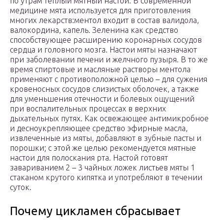
по утрам теплый мятный настой. В современной
медицине мята используется для приготовления
многих лекарств:ментол входит в состав валидола,
валокордина, капель. Зеленина как средство
способствующее расширению коронарных сосудов
сердца и головного мозга. Настои мяты назначают
при заболевании печени и желчного пузыря. В то же
время спиртовые и масляные растворы ментола
применяют с противоположной целью – для сужения
кровеносных сосудов слизистых оболочек, а также
для уменьшения отечности и болевых ощущений
при воспалительных процессах в верхних
дыхательных путях. Как освежающее антимикробное
и десноукрепляющее средство эфирные масла,
извлеченные из мяты, добавляют в зубные пасты и
порошки; с этой же целью рекомендуется мятные
настои для полоскания рта. Настой готовят
завариванием 2 – 3 чайных ложек листьев мяты 1
стаканом крутого кипятка и употребляют в течении
суток.
Почему цикламен сбрасывает