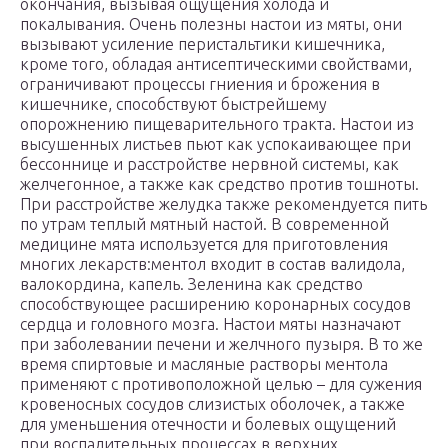
окончания, вызывая ощущения холода и
покалывания. Очень полезны настои из мяты, они
вызывают усиление перистальтики кишечника,
кроме того, обладая антисептическими свойствами,
ограничивают процессы гниения и брожения в
кишечнике, способствуют быстрейшему
опорожнению пищеварительного тракта. Настои из
высушенных листьев пьют как успокаивающее при
бессоннице и расстройстве нервной системы, как
желчегонное, а также как средство против тошноты.
При расстройстве желудка также рекомендуется пить
по утрам теплый мятный настой. В современной
медицине мята используется для приготовления
многих лекарств:ментол входит в состав валидола,
валокордина, капель. Зеленина как средство
способствующее расширению коронарных сосудов
сердца и головного мозга. Настои мяты назначают
при заболевании печени и желчного пузыря. В то же
время спиртовые и масляные растворы ментола
применяют с противоположной целью – для сужения
кровеносных сосудов слизистых оболочек, а также
для уменьшения отечности и болевых ощущений
при воспалительных процессах в верхних