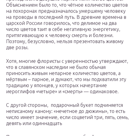
Объяснением было то, что чётное количество цветов
на похоронах предназначалось умершему человеку
на проводы в последний путь. В древние времена в
царской России говорилось, что делимое на два
число цветов таит в себе негативную энергетику,
притягивающую к человеку смерть и болезни.
Поэтому, безусловно, нельзя презентовать живому
две розы.
Хотя, многие флористы с уверенностью утверждают,
что в славянском наследии не было обычая
приносить живым непарное количество цветов, а
мёртвым – парное, и думают, что мы подхватили эту
традицию у японцев, у которых начертание
иероглифов «четыре» и «смерть» — одинаковое.
С другой стороны, подарочный букет подчиняется
неписаному канону: «нечетное до дюжины», то есть
число имеет значение, если соцветий три, пять, семь,
девять или одиннадцать