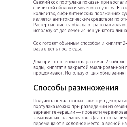
Свежий сок портулака показан при воспал
слизистой оболочки мочевого пузыря. Его
кольпитах, сифилитических поражениях су
является антитоксическим средством по о
Растертые листья обладают ранозаживляю
используют для лечения чешуйчатого лиша
Сок готовят обычным способом и кипятят 
раза в день после еды.
Для приготовления отвара семян 2 чайные
воды, кипятят в закрытой эмалированной п
процеживают. Используют для обмывания п
Способы размножения
Получить немало юных саженцев декорати
портулака можно при разведении из семян
вариант генерации — провести черенкова
заманчивых экземпляров. Для этого на зим
перемещают в холодное место, а весной н