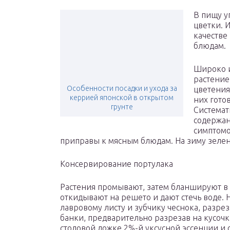
В пищу у
цветки. И
качестве
блюдам.
Широко и
растение
Особенности посадки и ухода за
цветения
керрией японской в открытом
них гото
грунте
Системат
содержан
симптомо
приправы к мясным блюдам. На зиму зелен
Консервирование портулака
Растения промывают, затем бланшируют в 
откидывают на решето и дают стечь воде.
лавровому листу и зубчику чеснока, разре
банки, предварительно разрезав на кусочк
столовой ложке 2%-й уксусной эссенции и 