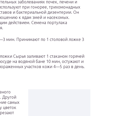
ительных заболеваниях почек, печени и
 используют при гонорее, трихомонадных
ставов и бактериальной дизентерии. Он
тношению к ядам змей и насекомых.
щим действием. Семена портулака
я.
2—3 мин. Принимают по 1 столовой ложке 3
 ложки Сырья заливают 1 стаканом горячей
осуде на водяной бане 10 мин, остужают и
ораженных участков кожи 4—5 раз в день.
вного
. Другой
ние самых
у цветок
арезают