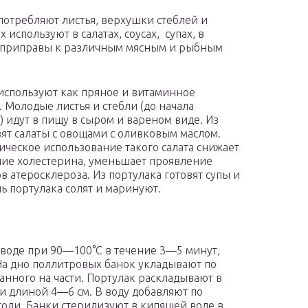
потребляют листья, верхушки стеблей и
х используют в салатах, соусах, супах, в
 приправы к различным мясным и рыбным
спользуют как пряное и витаминное
. Молодые листья и стебли (до начала
) идут в пищу в сыром и вареном виде. Из
вят салаты с овощами с оливковым маслом.
ическое использование такого салата снижает
ие холестерина, уменьшает проявление
в атеросклероза. Из портулака готовят супы и
ь портулака солят и маринуют.
воде при 90—100°С в течение 3—5 минут,
 На дно поллитровых банок укладывают по
занного на части. Портулак раскладывают в
и длиной 4—6 см. В воду добавляют по
соли. Банки стерилизуют в кипящей воде в