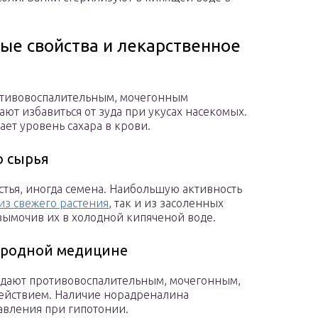
ые свойства и лекарственное
отивовоспалительным, мочегонным
ают избавиться от зуда при укусах насекомых.
ет уровень сахара в крови.
о сырья
стья, иногда семена. Наибольшую активность
из свежего растения
, так и из засоленных
вымочив их в холодной кипяченой воде.
ародной медицине
адают противовоспалительным, мочегонным,
ействием. Наличие норадреналина
авления при гипотонии.