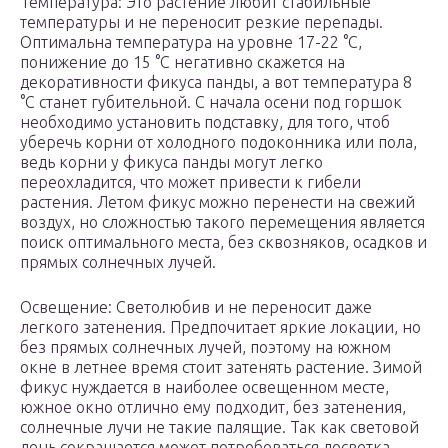
Температура: Это растение любит стабильные
температуры и не переносит резкие перепады.
Оптимальна температура на уровне 17-22 °C,
понижение до 15 °C негативно скажется на
декоративности фикуса панды, а вот температура 8
°C станет губительной. С начала осени под горшок
необходимо установить подставку, для того, чтоб
уберечь корни от холодного подоконника или пола,
ведь корни у фикуса панды могут легко
переохладится, что может привести к гибели
растения. Летом фикус можно перенести на свежий
воздух, но сложностью такого перемещения является
поиск оптимального места, без сквозняков, осадков и
прямых солнечных лучей.
Освещение: Светолюбив и не переносит даже
легкого затенения. Предпочитает яркие локации, но
без прямых солнечных лучей, поэтому на южном
окне в летнее время стоит затенять растение. Зимой
фикус нуждается в наиболее освещенном месте,
южное окно отлично ему подходит, без затенения,
солнечные лучи не такие палящие. Так как световой
день сокращается может потребоваться досветка