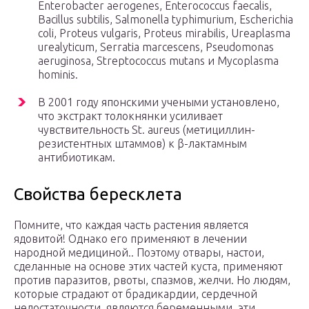
Enterobacter aerogenes, Enterococcus faecalis,
Bacillus subtilis, Salmonella typhimurium, Escherichia
coli, Proteus vulgaris, Proteus mirabilis, Ureaplasma
urealyticum, Serratia marcescens, Pseudomonas
aeruginosa, Streptococcus mutans и Mycoplasma
hominis.
В 2001 году японскими учеными установлено,
что экстракт толокнянки усиливает
чувствительность St. aureus (метициллин-
резистентных штаммов) к β-лактамным
антибиотикам.
Свойства бересклета
Помните, что каждая часть растения является
ядовитой! Однако его применяют в лечении
народной медициной.. Поэтому отвары, настои,
сделанные на основе этих частей куста, применяют
против паразитов, рвоты, спазмов, желчи. Но людям,
которые страдают от брадикардии, сердечной
недостаточности, являются беременными, эти