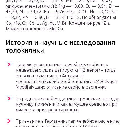
(мг/г): К — 5,70, Ca — 15,40, Mn — 2,20, Fe — 0,07;
микроэлементы (мкг/г): Мg — 18,00, Cu — 8,64, Zn —
46,70, Al — 34,72, Ва — 5,76, Se — 0,10, Ni — 0,40, Sr
— 8,32, Pb — 0,80, В — 3,14, I -0,15. He обнаружены
Co, Mo, Cr, Cd, Li, Ag, Au, V, Br. Концентрирует Zn.
Может накапливать Мg, Cu.
История и научные исследования
толокнянки
Первые упоминания о лечебных свойствах
медвежьего ушка датируются 12 веком – тогда
его уже применяли в Англии: в
древнеанглийской лечебной книге «Meddygon
Myddfai» дано описание свойств растения.
В средневековой медицине армянских народов
мучницу применяли как вяжущее средство при
диарее и при кровохарканье.
Признание в Германии, как лечебное растение,
толокнянка получила только в 18 веке.