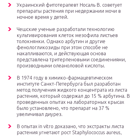
Украинский фитотерапевт Носаль В. советует
препараты растения при недержании мочи в
ночное время у детей.
Чешские ученые разработали технологию
культивирования клеток мезофила листьев
толокнянки. Однако арбутин и другие
фенологликозиды при этом способе не
накапливаются, и действующая основа
представлена тритерпеновыми соединениями,
производными олеаноловой кислоты.
В 1974 году в химико-фармацевтическом
институте Санкт-Петербурга был разработан
метод получения жидкого концентрата из листа
растения, который содержал до 15 % арбутина. В
проведенных опытах на лабораторных крысах
было установлено, что препарат на 37 %
увеличивал диурез.
В опытах in vitro доказано, что экстракты листа
растения угнетают рост Staphylococcus aureus,