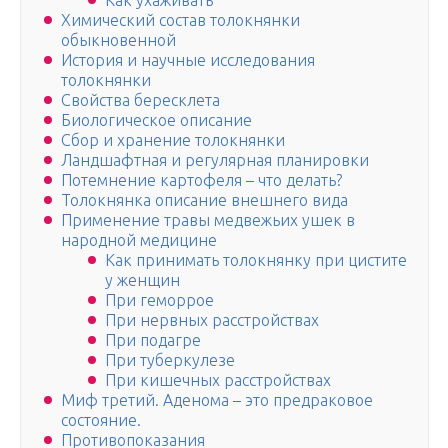
Как ухаживать
Химический состав толокнянки
обыкновенной
История и научные исследования
толокнянки
Свойства бересклета
Биологическое описание
Сбор и хранение толокнянки
Ландшафтная и регулярная планировки
Потемнение картофеля – что делать?
Толокнянка описание внешнего вида
Применение травы медвежьих ушек в
народной медицине
Как принимать толокнянку при цистите
у женщин
При геморрое
При нервных расстройствах
При подагре
При туберкулезе
При кишечных расстройствах
Миф третий. Аденома – это предраковое
состояние.
Противопоказания