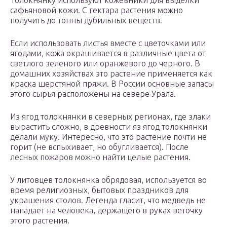
Толокнянку используют кожевники для выделки
сафьяновой кожи. С гектара растения можно
получить до тонны дубильных веществ.
Если использовать листья вместе с цветочками или
ягодами, кожа окрашивается в различные цвета от
светлого зеленого или оранжевого до черного. В
домашних хозяйствах это растение применяется как
краска шерстяной пряжи. В России основные запасы
этого сырья расположены на севере Урала.
Из ягод толокнянки в северных регионах, где злаки
вырастить сложно, в древности яз ягод толокнянки
делали муку. Интересно, что это растение почти не
горит (не вспыхивает, но обугливается). После
лесных пожаров можно найти целые растения.
У литовцев толокнянка обрядовая, используется во
время религиозных, бытовых праздников для
украшения столов. Легенда гласит, что медведь не
нападает на человека, держащего в руках веточку
этого растения.