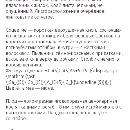
вдавленных жилок. Край листа цельный, не
опушённый. Листорасположение очерёдное,
жилкование сетчатое.
Соцветие — короткая верхушечная кисть, состоящая
из нескольких поникших бело-розовых Цветков на
коротких цветоножках. Венчик кувшинчатый с
пятизубчатым отгибом, внутри — с жёсткими
волосками. Пыльники тёмно-красные, с придатками,
вскрываются в верху дырочками. Столбик немного
короче венчика.
Формула цветка: ∗Ca(5)Co(5)A5+5G(5_){\displaystyle
\mathrm {\ast
\;Ca_{(5)}\;Co_{(5)}\;A_{5+5}\;G_{({\underline {5}})}} }.
Цветёт в мае — июне.
Плод — ярко-красная ягодообразная ценокарпная
костянка диаметром 6—8 мм, с мучнистой мякотью с
пятью косточками. Плоды созревают в августе —
сентябре.