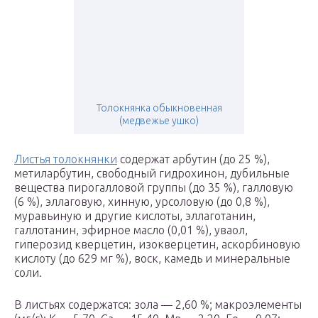
Толокнянка обыкновенная
(медвежье ушко)
Листья толокнянки
содержат арбутин (до 25 %),
метиларбутин, свободный гидрохинон, дубильные
вещества пирогалловой группы (до 35 %), галловую
(6 %), эллаговую, хинную, урсоловую (до 0,8 %),
муравьиную и другие кислоты, эллаготанин,
галлотанин, эфирное масло (0,01 %), уваол,
гиперозид кверцетин, изокверцетин, аскорбиновую
кислоту (до 629 мг %), воск, камедь и минеральные
соли.
В листьях содержатся: зола — 2,60 %; макроэлементы