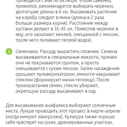
проводится с мая по октябрь. Чтобы саженец
прижился, рекомендуется выбирать черенки,
достигшие длины в 6 см. Высаживать растения
на клумбу следует в ямки (длина в 2 раза
больше размера корня). Расстояние между
кустами делают в 35-45 см. Поместив черенок в
яму, его засыпают землей, смешанной с песком,
после чего поливают теплой водой.
Семенами. Рассаду вырастить сложнее. Семена
высаживаются в специальные емкости, причем
они не покрываются грунтом, а просто
смешиваются с сухим песком. Затем насаждения
орошают пульверизатором, емкости накрывают
стеклом (формируют мини-теплицу). После
произрастания семян, стекло убирают,
окрепшую рассаду высаживают в сад.
Для высаживания анафалиса выбирают солнечные
места. Лучше проводить этот процесс в марте-апреле
(когда минуют заморозки). Культура также хорошо
себя чувствует на сухих, дренированных участках.