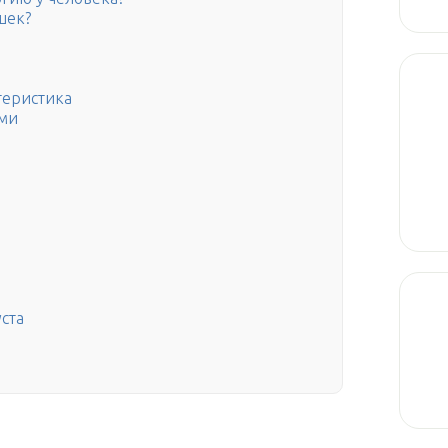
шек?
теристика
ыми
ста