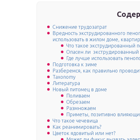
Содер
Снижение трудозатрат
Вредность экструдированного пеноп
использовать в жилом доме, квартир
Что такое экструдированный 
Опасен ли экструдированный 
Где лучше использовать пеноп
Подготовка к зиме
Разберемся, как правильно проводи
Taxonomy
Литература
Новый питомец в доме
Поливаем
Обрезаем
Размножаем
Приметы, позитивно влияющи
Что такое чечевица
Как реанимировать?
Цветок ядовитый или нет?
Может ли фикус вызвать аллер