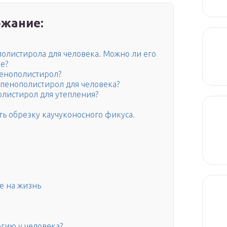
жание:
олистирола для человека. Можно ли его
е?
пенополистирол?
пенополистирол для человека?
олистирол для утепления?
ть обрезку каучуконосного фикуса.
е на жизнь
гию у человека?