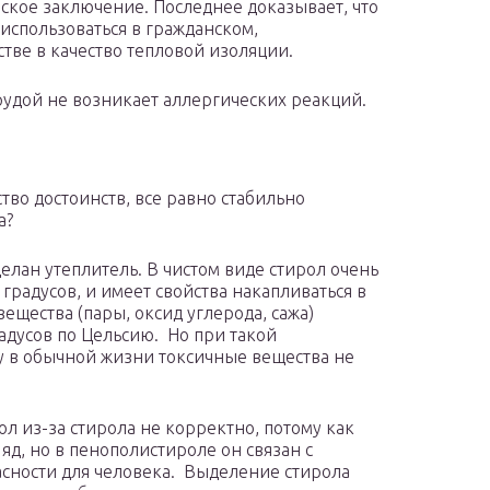
ское заключение. Последнее доказывает, что
спользоваться в гражданском,
ве в качество тепловой изоляции.
трудой не возникает аллергических реакций.
ство достоинств, все равно стабильно
а?
делан утеплитель. В чистом виде стирол очень
градусов, и имеет свойства накапливаться в
щества (пары, оксид углерода, сажа)
адусов по Цельсию. Но при такой
му в обычной жизни токсичные вещества не
ол из-за стирола не корректно, потому как
яд, но в пенополистироле он связан с
асности для человека. Выделение стирола