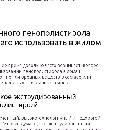
нного пенополистирола
 его использовать в жилом
нее время довольно часто возникает вопрос
ьзовании пенополистирола в дома и
х: нет ли вредных веществ в составе или
и вредных газов или токсинов.
акое экструдированный
олистирол?
еменный, высокотехнологичный и недорогой
. Многие думают, что экструдированный
стирол это тот же самый пенопласт, но это не