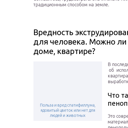
традиционным способом на земле.
Вредность экструдирова
для человека. Можно ли
доме, квартире?
В послед
об испол
квартира
выработк
Что т
пеноп
Польза и вред спатифиллума,
ядовитый цветок или нет для
людей и животных
Это совр
материал
пенополи