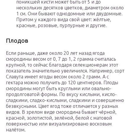
поникшей кисти может быть от 5 и до
нескольких десятков цветков, диаметром около
1 см. Они бывают однодомные или двудомные.
Притом у каждого вида свой цвет: жёлтые,
красные, розовые, пурпурные и другие.
Плодов
Если раньше, даже около 20 лет назад ягода
смородины весом от 0, 7 до 1, 2 грамма считалась
крупной, то сейчас благодаря селекционерам этот
показатель значительно увеличился. Например, сорт
Славута имеет ягоды весом около 2 грамм. А с
гектара можно получить до 120 центнеров. Плоды
смородины могут быть круглыми или овально-
продолговатой формы. По вкусу кислыми, кисло-
сладкими, сладко-кислыми, сладкими и совершенно
безвкусными. Цвет ягод тоже отличается у разных
видов. В зрелом виде смородина бывает чёрной,
красной, золотистой, зелёной, белой с матовой
поверхностью или визуализировано восковым
налётом.