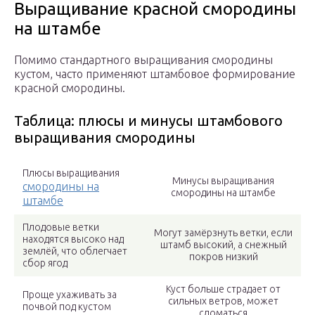
Выращивание красной смородины
на штамбе
Помимо стандартного выращивания смородины
кустом, часто применяют штамбовое формирование
красной смородины.
Таблица: плюсы и минусы штамбового
выращивания смородины
Плюсы выращивания
Минусы выращивания
смородины на
смородины на штамбе
штамбе
Плодовые ветки
Могут замёрзнуть ветки, если
находятся высоко над
штамб высокий, а снежный
землёй, что облегчает
покров низкий
сбор ягод
Куст больше страдает от
Проще ухаживать за
сильных ветров, может
почвой под кустом
сломаться