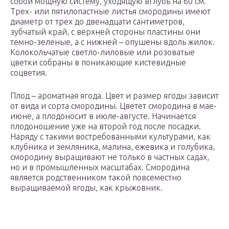
собой мощную систему, уходящую вглубь на 60 см.
Трех- или пятилопастные листья смородины имеют
диаметр от трех до двенадцати сантиметров,
зубчатый край, с верхней стороны пластины они
темно-зеленые, а с нижней – опушены вдоль жилок.
Колокольчатые светло-лиловые или розоватые
цветки собраны в поникающие кистевидные
соцветия.
Плод – ароматная ягода. Цвет и размер ягоды зависит
от вида и сорта смородины. Цветет смородина в мае-
июне, а плодоносит в июле-августе. Начинается
плодоношение уже на второй год после посадки.
Наряду с такими востребованными культурами, как
клубника и земляника, малина, ежевика и голубика,
смородину выращивают не только в частных садах,
но и в промышленных масштабах. Смородина
является родственником такой повсеместно
выращиваемой ягоды, как крыжовник.