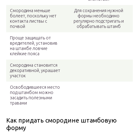
Смородина меньше
Для сохранения нужной
болеет, поскольку нет
формы необходимо
контакта листвы с
регулярно подстригать и
почвой
обрабатывать штамб
Проще защищать от
вредителей, установив
на штамбе ловчие
клейкие пояса
Смородина становится
декоративной, украшает
участок
Освободившееся место
под штамбом можно
засадить полезными
травами
Как придать смородине штамбовую
форму