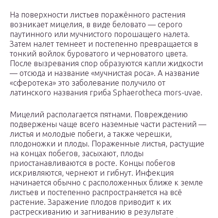
На поверхности листьев поражённого растения
возникает мицелия, в виде беловато — серого
паутинного или мучнистого порошащего налета.
Затем налет темнеет и постепенно превращается в
тонкий войлок буроватого и черноватого цвета.
После вызревания спор образуются капли жидкости
— отсюда и название «мучнистая роса». А название
«сферотека» это заболевание получило от
латинского названия гриба Sphaerotheca mors-uvae.
Мицелий располагается пятнами. Повреждению
подвержены чаще всего наземные части растений —
листья и молодые побеги, а также черешки,
плодоножки и плоды. Пораженные листья, растущие
на концах побегов, засыхают, плоды
приостанавливаются в росте. Концы побегов
искривляются, чернеют и гибнут. Инфекция
начинается обычно с расположенных ближе к земле
листьев и постепенно распространяется на всё
растение. Заражение плодов приводит к их
растрескиванию и загниванию в результате