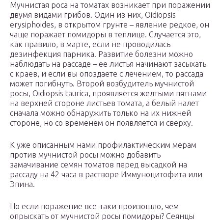
Мучнистая роса на томатах возникает при поражении
двумя видами грибов. Один из них, Oidiopsis
erysiphoides, в открытом грунте – явление редкое, он
чаще поражает помидоры в теплице. Случается это,
как правило, в марте, если не проводилась
дезинфекция парника. Развитие болезни можно
наблюдать на рассаде – ее листья начинают засыхать
с краев, и если вы опоздаете с лечением, то рассада
может погибнуть. Второй возбудитель мучнистой
росы, Oidiopsis taurica, проявляется желтыми пятнами
на верхней стороне листьев томата, а белый налет
сначала можно обнаружить только на их нижней
стороне, но со временем он появляется и сверху.
К уже описанным нами профилактическим мерам
против мучнистой росы можно добавить
замачивание семян томатов перед высадкой на
рассаду на 42 часа в растворе Иммуноцитофита или
Эпина.
Но если поражение все-таки произошло, чем
опрыскать от мучнистой росы помидоры? Сеянцы