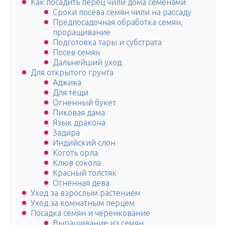
Как посадить перец чили дома семенами
Сроки посева семян чили на рассаду
Предпосадочная обработка семян,
проращивание
Подготовка тары и субстрата
Посев семян
Дальнейший уход
Для открытого грунта
Аджика
Для тещи
Огненный букет
Пиковая дама
Язык дракона
Задира
Индийский слон
Коготь орла
Клюв сокола
Красный толстяк
Огненная дева
Уход за взрослым растением
Уход за комнатным перцем
Посадка семян и черенкование
Выращивание из семян