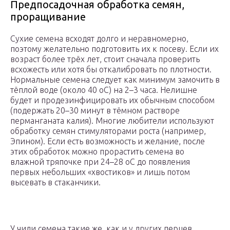
Предпосадочная обработка семян,
проращивание
Сухие семена всходят долго и неравномерно,
поэтому желательно подготовить их к посеву. Если их
возраст более трёх лет, стоит сначала проверить
всхожесть или хотя бы откалибровать по плотности.
Нормальные семена следует как минимум замочить в
тёплой воде (около 40 оС) на 2–3 часа. Нелишне
будет и продезинфицировать их обычным способом
(подержать 20–30 минут в тёмном растворе
перманганата калия). Многие любители используют
обработку семян стимуляторами роста (например,
Эпином). Если есть возможность и желание, после
этих обработок можно прорастить семена во
влажной тряпочке при 24–28 оС до появления
первых небольших «хвостиков» и лишь потом
высевать в стаканчики.
У чили семена такие же, как и у других перцев